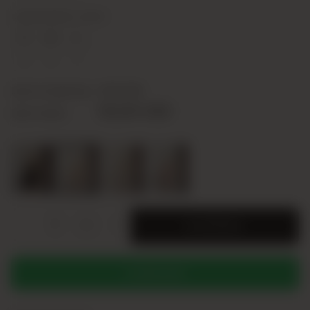
СОДЕРЖИМОЕ СЕРИИ
S
M
L
2
2
1
Цена за единицу
10,00 USD
50,00 USD
Цена серии
-
+
SERI
В КОРЗИНУ
WHATSAPP