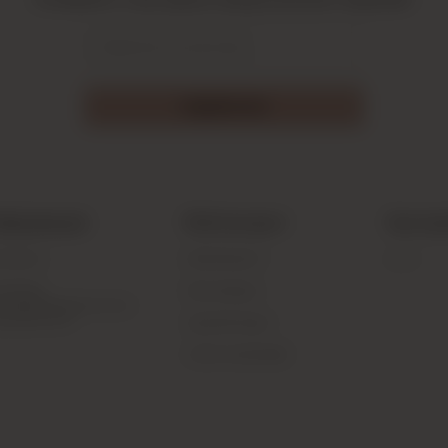
ПОДПИСАТЬСЯ
нформация
Мой аккаунт
Быстры
НТАКТЫ
МОЙ АККАУНТ
BLOG
ЛИТИКА
МОИ ЗАКАЗЫ
НФИДЕНЦИАЛЬНОСТИ И
ЗОПАСНОСТИ
ГДЕ МОЙ ЗАКАЗ
СПИСОК ЖЕЛАНИЙ