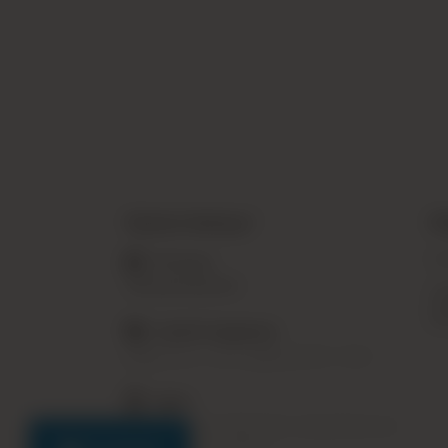
Нужна помощь?
И
КО
Whatsapp
+90 533 016 84 04
ПО
КО
БЕ
Служба Поддержки:
Будни 09:00 - 18:00, Суббота 09:00 - 18:00
Адрес:
MEHMET NESİH ÖZMEN MAH. GÜLSEVER SK. NO:
11 GÜNGÖREN/ İSTANBUL