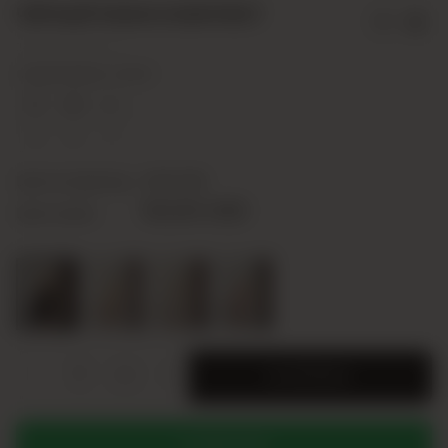
ЧЁРНЫЙ 10004 КОМПЛЕКТ
24Y100040001-01
СОДЕРЖИМОЕ СЕРИИ
S
M
L
2
2
1
Цена за единицу
10,00 USD
50,00 USD
Цена серии
-
+
SERI
В КОРЗИНУ
WHATSAPP