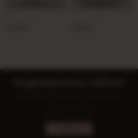
PRODUCT CODE:
PRODUCT CODE:
26Y205520001-16
26Y205410001-13
25,00 USD
27,00 USD
ПОДПИШИТЕСЬ СЕЙЧАС
Узнавайте о выгодных предложениях первыми!
ПОДПИСАТЬСЯ