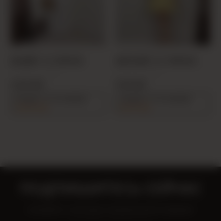
БЕЛЫЙ 1146 ПЛАТЬЕ
ЖЁЛТЫЙ 1087 ПЛАТЬЕ
PRODUCT CODE:
PRODUCT CODE:
25Y114600001-16
25Y10870001-15
24,00 USD
17,00 USD
Скидка %5 на корзину
Скидка %5 на корзину
114,00 USD
80,75 USD
ПОДПИШИТЕСЬ СЕЙЧАС
Узнавайте о выгодных предложениях первыми!