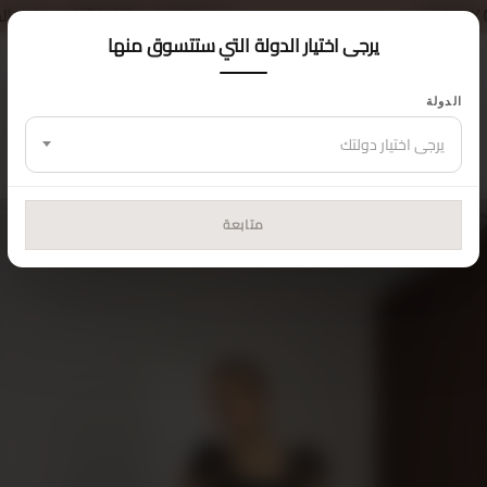
خصم 5% على طلبك الأول — كود الكوبون:
MISSCIX5
يرجى اختيار الدولة التي ستتسوق منها
الدولة
الرئيسية
الجزء العلوي
طقم
يرجى اختيار دولتك
متابعة