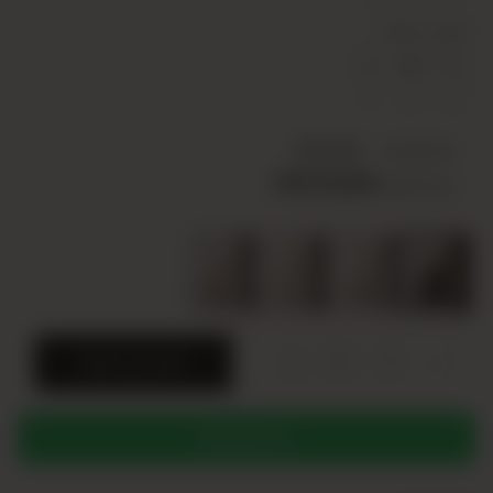
24Y100040001-01
محتوى السلسلة
L
M
S
1
2
2
سعر الوحدة
USD 10,00
USD 50,00
سعر السلسلة
+
-
SERI
أضف إلى السلة
WHATSAPP