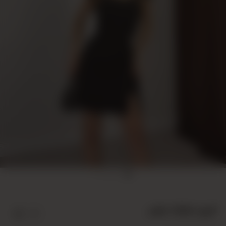
أسود 10004 طقم