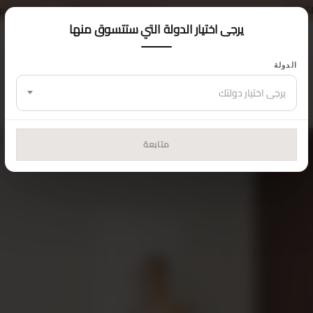
خصم 5% على طلبك الأول — كود الكوبون:
MISSCIX5
يرجى اختيار الدولة التي ستتسوق منها
الدولة
الرئيسية
الجزء العلوي
طقم
يرجى اختيار دولتك
متابعة