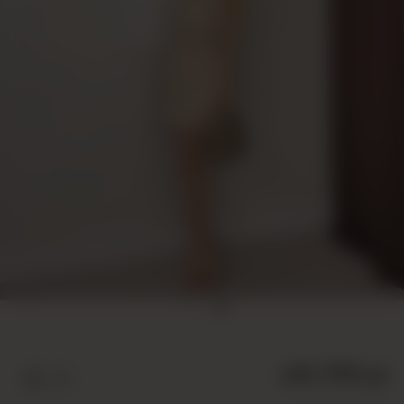
بيج 10004 طقم
24Y100040001-13