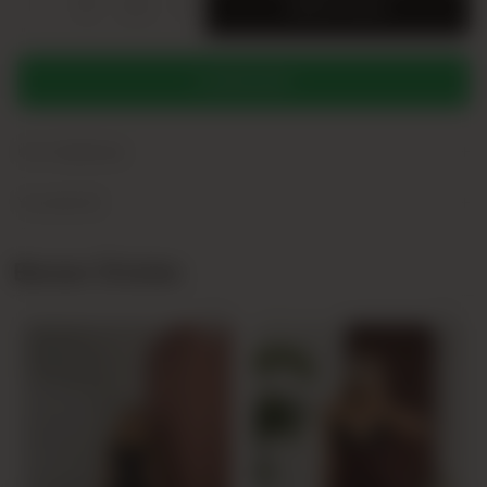
-
+
SERI
SEPETE EKLE
WHATSAPP
+
Ürün Açıklaması
+
Yorumlar (0)
Benzer Ürünler