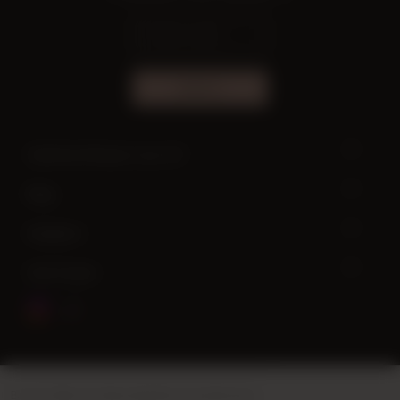
ABONE OL
Yardıma ihtiyacın var mı?
Bilgi
Hesabım
Hızlı Erişim
Bu site
Vikaon E-Ticaret sistemleri
ile hazırlanmıştır.