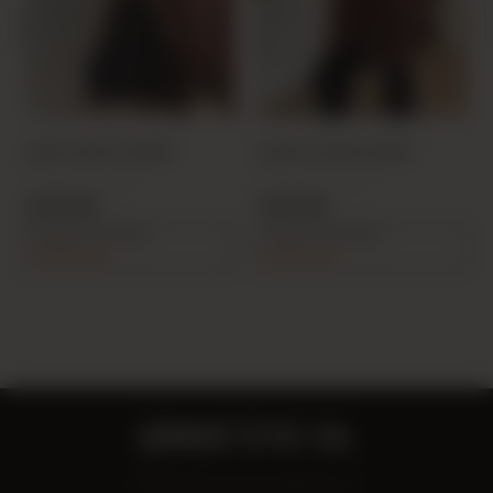
SIYAH 30007 ELBİSE
KAHVE 20236 ELBİSE
PRODUCT CODE:
PRODUCT CODE:
25K300070001-01
25K202360001-29
26,50 USD
14,00 USD
Sepette %5 indirim
Sepette %5 indirim
125,88 USD
66,50 USD
ŞİMDİ ÜYE OL
Fırsatlardan ilk sen haberdar ol!