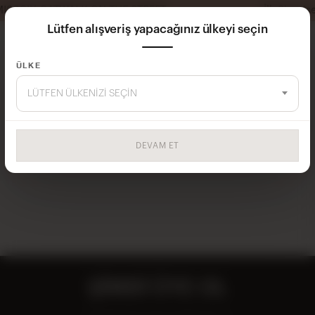
TWALK ON THE STREET
İlk Siparişe Özel %5
Lütfen alışveriş yapacağınız ülkeyi seçin
ÜLKE
Ana Sayfa
AKSESUAR
LÜTFEN ÜLKENIZI SEÇIN
Filtrele Ve Sırala
DEVAM ET
Aradığınız kriterlere uygun ürün bulunamadı
ŞİMDİ ÜYE OL