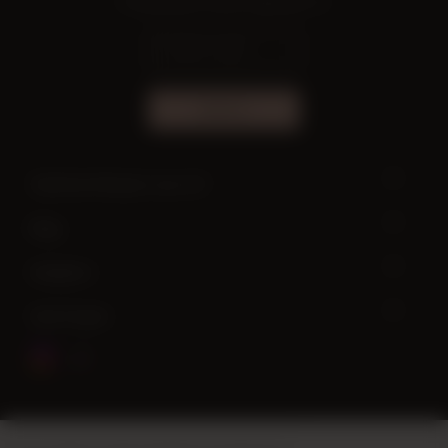
Fırsatlardan ilk sen haberdar ol!
ABONE OL
Yardıma ihtiyacın var mı?
Bilgi
Hesabım
Hızlı Erişim