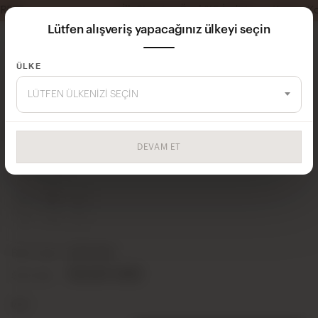
İlk Siparişe Özel %5 İndirim — Kupon Kodu: MISSCI
Lütfen alışveriş yapacağınız ülkeyi seçin
ÜLKE
Ana Sayfa
ELBİSE
LÜTFEN ÜLKENIZI SEÇIN
FUSYA 1021 ELBİSE
DEVAM ET
24Y102100001-06
SERI İÇERIĞI
S
M
L
2
2
1
Birim Fiyatı
10,00 USD
50,00 USD
Seri Fiyatı
Renk