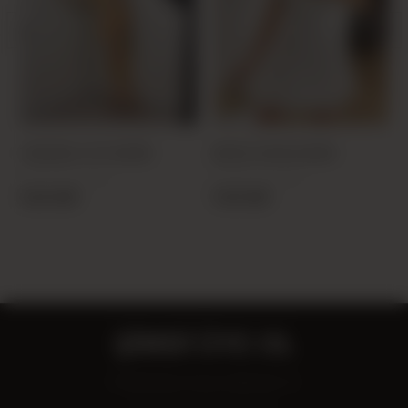
TURUNCU 1117 ELBİSE
BEYAZ 12045 ELBİSE
PRODUCT CODE:
PRODUCT CODE:
25Y111700001-36
25Y120450001-16
15,00 USD
17,00 USD
ŞİMDİ ÜYE OL
Fırsatlardan ilk sen haberdar ol!