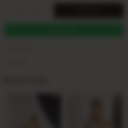
-
+
SERI
SEPETE EKLE
WHATSAPP
+
Ürün Açıklaması
+
Yorumlar (0)
Benzer Ürünler