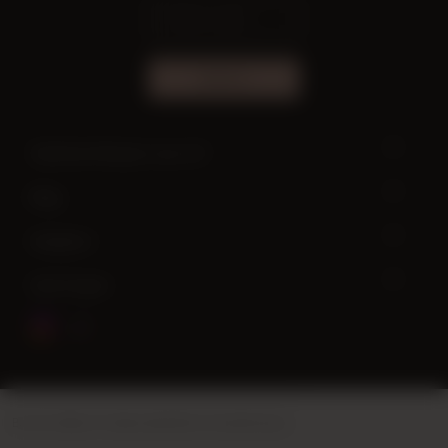
ABONE OL
Yardıma ihtiyacın var mı?
Bilgi
Hesabım
Hızlı Erişim
Bu site
Vikaon E-Ticaret sistemleri
ile hazırlanmıştır.