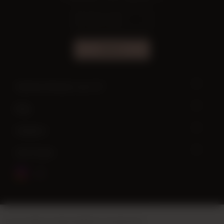
ABONE OL
Yardıma ihtiyacın var mı?
Bilgi
Hesabım
Hızlı Erişim
Bu site
Vikaon E-Ticaret sistemleri
ile hazırlanmıştır.