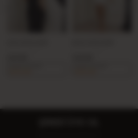
SIYAH 20576 ELBİSE
BEYAZ 20333 ELBİSE
PRODUCT CODE:
PRODUCT CODE:
26Y205760001-01
26Y203330001-16
32,00 USD
23,00 USD
Sepette %5 indirim
Sepette %5 indirim
152,00 USD
109,25 USD
ŞİMDİ ÜYE OL
Fırsatlardan ilk sen haberdar ol!