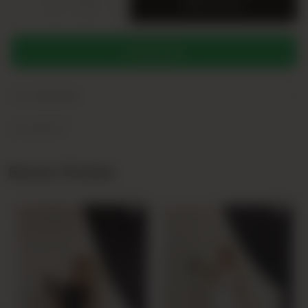
-
+
SERI
SEPETE EKLE
WHATSAPP
+
Ürün Açıklaması
+
Yorumlar (0)
Benzer Ürünler