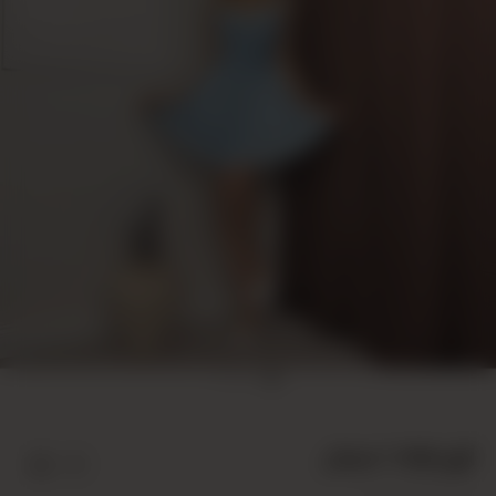
أزرق 11368 فستان
23Y113680001-34