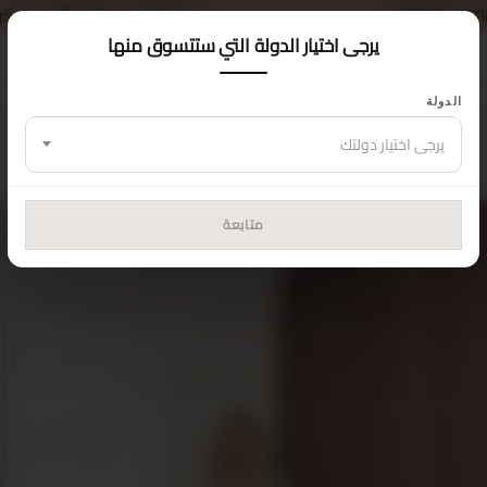
خصم 5% على طلبك الأول — كود الكوبون:
MISSCIX5
يرجى اختيار الدولة التي ستتسوق منها
الدولة
الرئيسية
فستان
يرجى اختيار دولتك
متابعة