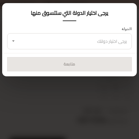
خصم 5% على طلبك الأول — كود الكوبون:
MISSCIX5
يرجى اختيار الدولة التي ستتسوق منها
الدولة
الرئيسية
الجزء العلوي
جمبسوت
يرجى اختيار دولتك
أحمر 10819 جمبسوت قصير
متابعة
22Y108190001-24
محتوى السلسلة
L
M
S
1
2
2
سعر الوحدة
USD 14,00
USD 70,00
سعر السلسلة